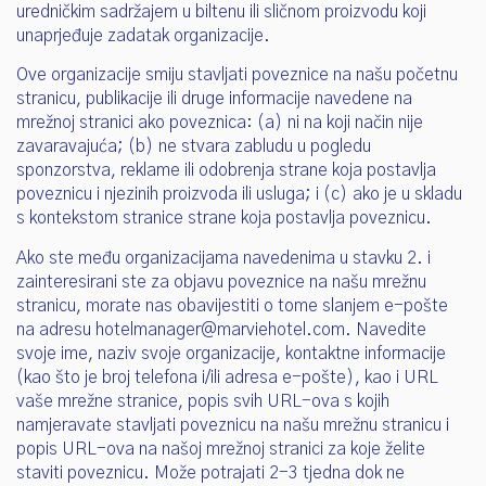
uredničkim sadržajem u biltenu ili sličnom proizvodu koji
unaprjeđuje zadatak organizacije.
Ove organizacije smiju stavljati poveznice na našu početnu
stranicu, publikacije ili druge informacije navedene na
mrežnoj stranici ako poveznica: (a) ni na koji način nije
zavaravajuća; (b) ne stvara zabludu u pogledu
sponzorstva, reklame ili odobrenja strane koja postavlja
poveznicu i njezinih proizvoda ili usluga; i (c) ako je u skladu
s kontekstom stranice strane koja postavlja poveznicu.
Ako ste među organizacijama navedenima u stavku 2. i
zainteresirani ste za objavu poveznice na našu mrežnu
stranicu, morate nas obavijestiti o tome slanjem e-pošte
na adresu hotelmanager@marviehotel.com. Navedite
svoje ime, naziv svoje organizacije, kontaktne informacije
(kao što je broj telefona i/ili adresa e-pošte), kao i URL
vaše mrežne stranice, popis svih URL-ova s kojih
namjeravate stavljati poveznicu na našu mrežnu stranicu i
popis URL-ova na našoj mrežnoj stranici za koje želite
staviti poveznicu. Može potrajati 2-3 tjedna dok ne