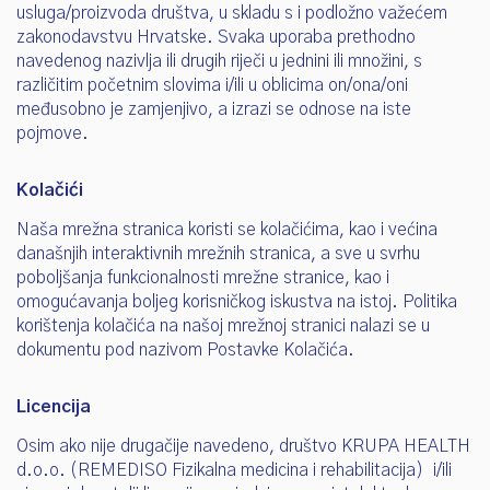
usluga/proizvoda društva, u skladu s i podložno važećem
zakonodavstvu Hrvatske. Svaka uporaba prethodno
navedenog nazivlja ili drugih riječi u jednini ili množini, s
različitim početnim slovima i/ili u oblicima on/ona/oni
međusobno je zamjenjivo, a izrazi se odnose na iste
pojmove.
Kolačići
Naša mrežna stranica koristi se kolačićima, kao i većina
današnjih interaktivnih mrežnih stranica, a sve u svrhu
poboljšanja funkcionalnosti mrežne stranice, kao i
omogućavanja boljeg korisničkog iskustva na istoj. Politika
korištenja kolačića na našoj mrežnoj stranici nalazi se u
dokumentu pod nazivom Postavke Kolačića.
Licencija
Osim ako nije drugačije navedeno, društvo KRUPA HEALTH
d.o.o. (REMEDISO Fizikalna medicina i rehabilitacija) i/ili