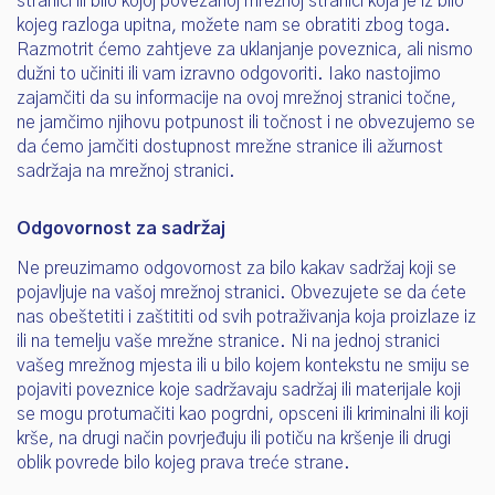
stranici ili bilo kojoj povezanoj mrežnoj stranici koja je iz bilo
kojeg razloga upitna, možete nam se obratiti zbog toga.
Razmotrit ćemo zahtjeve za uklanjanje poveznica, ali nismo
dužni to učiniti ili vam izravno odgovoriti. Iako nastojimo
zajamčiti da su informacije na ovoj mrežnoj stranici točne,
ne jamčimo njihovu potpunost ili točnost i ne obvezujemo se
da ćemo jamčiti dostupnost mrežne stranice ili ažurnost
sadržaja na mrežnoj stranici.
Odgovornost za sadržaj
Ne preuzimamo odgovornost za bilo kakav sadržaj koji se
pojavljuje na vašoj mrežnoj stranici. Obvezujete se da ćete
nas obeštetiti i zaštititi od svih potraživanja koja proizlaze iz
ili na temelju vaše mrežne stranice. Ni na jednoj stranici
vašeg mrežnog mjesta ili u bilo kojem kontekstu ne smiju se
pojaviti poveznice koje sadržavaju sadržaj ili materijale koji
se mogu protumačiti kao pogrdni, opsceni ili kriminalni ili koji
krše, na drugi način povrjeđuju ili potiču na kršenje ili drugi
oblik povrede bilo kojeg prava treće strane.