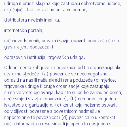
udruga ili drugih skupina koje zastupaju dobrotvorne udruge,
uključujući stranice za humanitarnu pomoć;
distributera mrežnih imenika;
internetskih portala;
računovodstvenih, pravnih i savjetodavnih poduzeća čiji su
glavni klijenti poduzeća; i
obrazovnih institucija i trgovačkih udruga.
Odobrit ćemo zahtjeve za poveznice od tih organizacija ako
utvrdimo sljedeće: (a) poveznice se neće negativno
odraziti na nas ili naša akreditirana poduzeća (primjerice,
trgovačke udruge ili druge organizacije koje zastupaju
sumnjive vrste djelovanja, kao što su prilike za rad od doma,
neće smjeti stavljati poveznice); (b) nemamo neugodno
iskustvo s organizacijom; (c) korist koju možemo ostvariti
od vidljivosti povezane s poveznicom nadmašuje
nepostojanje te poveznice; i (d) poveznica je u kontekstu
općih informacija o resursima ili je općenito dosljedna s