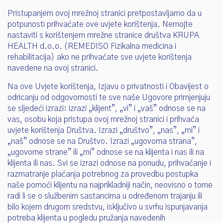
Pristupanjem ovoj mrežnoj stranici pretpostavljamo da u
potpunosti prihvaćate ove uvjete korištenja. Nemojte
nastaviti s korištenjem mrežne stranice društva KRUPA
HEALTH d.o.o. (REMEDISO Fizikalna medicina i
rehabilitacija) ako ne prihvaćate sve uvjete korištenja
navedene na ovoj stranici.
Na ove Uvjete korištenja, Izjavu o privatnosti i Obavijest o
odricanju od odgovornosti te sve naše Ugovore primjenjuju
se sljedeći izrazi: izrazi „klijent”, „vi” i „vaš” odnose se na
vas, osobu koja pristupa ovoj mrežnoj stranici i prihvaća
uvjete korištenja Društva. Izrazi „društvo”, „nas”, „mi” i
„naš” odnose se na Društvo. Izrazi „ugovorna strana”,
„ugovorne strane” ili „mi” odnose se na klijenta i nas ili na
klijenta ili nas. Svi se izrazi odnose na ponudu, prihvaćanje i
razmatranje plaćanja potrebnog za provedbu postupka
naše pomoći klijentu na najprikladniji način, neovisno o tome
radi li se o službenim sastancima u određenom trajanju ili
bilo kojem drugom sredstvu, isključivo u svrhu ispunjavanja
potreba klijenta u pogledu pružanja navedenih