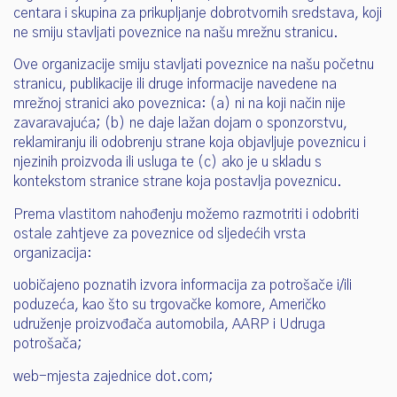
centara i skupina za prikupljanje dobrotvornih sredstava, koji
ne smiju stavljati poveznice na našu mrežnu stranicu.
Ove organizacije smiju stavljati poveznice na našu početnu
stranicu, publikacije ili druge informacije navedene na
mrežnoj stranici ako poveznica: (a) ni na koji način nije
zavaravajuća; (b) ne daje lažan dojam o sponzorstvu,
reklamiranju ili odobrenju strane koja objavljuje poveznicu i
njezinih proizvoda ili usluga te (c) ako je u skladu s
kontekstom stranice strane koja postavlja poveznicu.
Prema vlastitom nahođenju možemo razmotriti i odobriti
ostale zahtjeve za poveznice od sljedećih vrsta
organizacija:
uobičajeno poznatih izvora informacija za potrošače i/ili
poduzeća, kao što su trgovačke komore, Američko
udruženje proizvođača automobila, AARP i Udruga
potrošača;
web-mjesta zajednice dot.com;